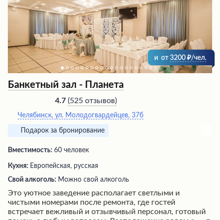
высоким уровнем обслуживания делает его отличным
местом для проведения отпуска или деловой поездки.
и
от
3200
/чел.
Банкетный зал - Планета
(
525 отзывов
)
4.7
Челябинск, ул. Молодогвардейцев, 37б
Подарок за бронирование
Вместимость:
60 человек
Кухня:
Европейская, русская
Свой алкоголь:
Можно свой алкоголь
Это уютное заведение располагает светлыми и
чистыми номерами после ремонта, где гостей
встречает вежливый и отзывчивый персонал, готовый