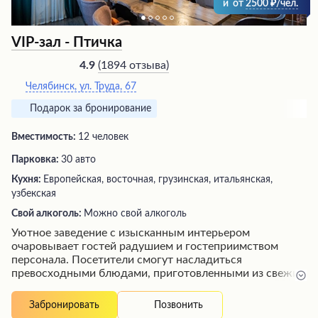
и
от
2500
/чел.
VIP-зал - Птичка
(
1894 отзыва
)
4.9
Челябинск, ул. Труда, 67
Подарок за бронирование
Вместимость:
12 человек
Парковка:
30 авто
Кухня:
Европейская, восточная, грузинская, итальянская,
узбекская
Свой алкоголь:
Можно свой алкоголь
Уютное заведение с изысканным интерьером
очаровывает гостей радушием и гостеприимством
персонала. Посетители смогут насладиться
превосходными блюдами, приготовленными из свежих
и качественных продуктов, а также отменным выбором
вин в приятной атмосфере. Будь то романтический
Позвонить
Забронировать
вечер вдвоем или встреча с друзьями, это место