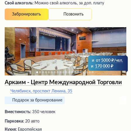
Свой алкоголь:
Можно свой алкоголь, за доп. плату
Позвонить
Забронировать
и
от
5000
/чел.
и
170 000
Аркаим - Центр Международной Торговли
Челябинск, проспект Ленина, 35
Подарок за бронирование
Вместимость:
350 человек
Парковка:
20 авто
Кухня:
Европейская