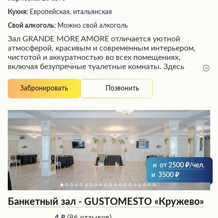
Кухня:
Европейская, итальянская
Свой алкоголь:
Можно свой алкоголь
Зал GRANDE MORE AMORE отличается уютной
атмосферой, красивым и современным интерьером,
чистотой и аккуратностью во всех помещениях,
включая безупречные туалетные комнаты. Здесь
работает внимательный и отзывчивый персонал,
который следит за потребностями гостей и
Позвонить
Забронировать
обеспечивает высокий уровень обслуживания. Кухня
заведения предлагает вкусные, изысканно
оформленные блюда в больших порциях, что вызывает
восторг у посетителей. Расположение зала удобное, а
помощь в организации мероприятий высоко ценится
клиентами.
и
от
2500
/чел.
и
3500
Банкетный зал - GUSTOMESTO «Кружево»
(
86 отзывов
)
4.8