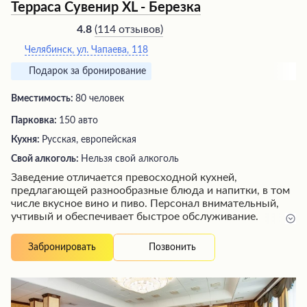
Терраса Сувенир XL - Березка
(
114 отзывов
)
4.8
Челябинск, ул. Чапаева, 118
Подарок за бронирование
Вместимость:
80 человек
Парковка:
150 авто
Кухня:
Русская, европейская
Свой алкоголь:
Нельзя свой алкоголь
Заведение отличается превосходной кухней,
предлагающей разнообразные блюда и напитки, в том
числе вкусное вино и пиво. Персонал внимательный,
учтивый и обеспечивает быстрое обслуживание.
Посетителей ожидает ухоженная территория,
красивый интерьер и приятная атмосфера, создающая
Позвонить
Забронировать
идеальные условия для отдыха. Здесь вы найдете
аппетитную и здоровую еду, а также радушный прием,
гарантирующий незабываемые впечатления.