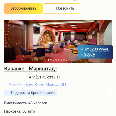
Позвонить
Забронировать
и
от
3200
/чел.
и
3500
Караоке - ‎Маркштадт
(
1191 отзыв
)
4.9
Челябинск, ул. Карла Маркса, 131
Подарок за бронирование
Вместимость:
48 человек
Парковка:
50 авто