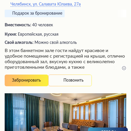
Челябинск, ул. Салавата Юлаева, 27а
Подарок за бронирование
Вместимость:
40 человек
Кухня:
Европейская, русская
Свой алкоголь:
Можно свой алкоголь
В этом банкетном зале гости найдут красивое и
удобное помещение с регистрацией на крыше, отлично
оборудованный зал, вкусную кухню с великолепно
приготовленными блюдами, а также
доброжелательный персонал, способный подобрать и
посоветовать лучшие решения для любого
Позвонить
Забронировать
мероприятия. Посетители оставляют восторженные
отзывы об обслуживании менеджера и рекомендуют
заведение всем, кто ищет идеальное место для
торжества.