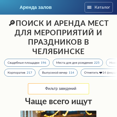
Аренда залов
Каталог
Челябинск
🔎ПОИСК И АРЕНДА МЕСТ
ДЛЯ МЕРОПРИЯТИЙ И
ПРАЗДНИКОВ В
ЧЕЛЯБИНСКЕ
Свадебные площадки
196
Места для дня рождения
225
Ново
Корпоратив
217
Выпускной вечер
114
Отметить ❤️14 февра
Фильтр заведений
Колл-центр
Чаще всего ищут
+7 (909) 069-16-43
Подберите мне зал