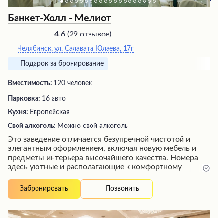
Банкет-Холл - Мелиот
(
29 отзывов
)
4.6
Челябинск, ул. Салавата Юлаева, 17г
Подарок за бронирование
Вместимость:
120 человек
Парковка:
16 авто
Кухня:
Европейская
Свой алкоголь:
Можно свой алкоголь
Это заведение отличается безупречной чистотой и
элегантным оформлением, включая новую мебель и
предметы интерьера высочайшего качества. Номера
здесь уютные и располагающие к комфортному
отдыху, а персонал встречает гостей с неизменной
приветливостью. К услугам постояльцев предлагается
Позвонить
Забронировать
разнообразный и вкусный завтрак, а также
замечательные сауны с приятной температурой. Цены в
отеле вполне адекватные, что в совокупности с