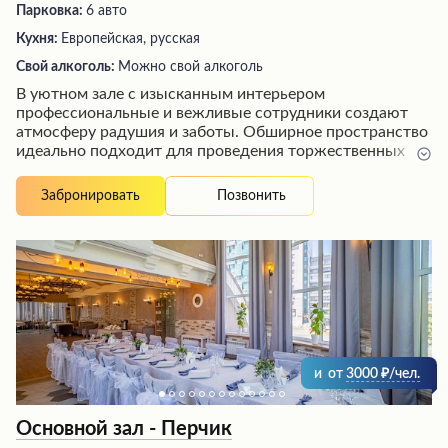
Парковка:
6 авто
Кухня:
Европейская, русская
Свой алкоголь:
Можно свой алкоголь
В уютном зале с изысканным интерьером
профессиональные и вежливые сотрудники создают
атмосферу радушия и заботы. Обширное пространство
идеально подходит для проведения торжественных
мероприятий. Гости наслаждаются щедрыми порциями
вкусных блюд, приготовленных опытными поварами, а
Позвонить
Забронировать
также восхитительными десертами собственного
производства. Внимательное обслуживание
талантливых официантов и менеджеров дополняет
атмосферу праздника и оставляет незабываемые
впечатления.
и
от
3000
/чел.
Основной зал - Перчик