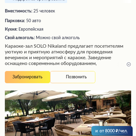
Вместимость:
25 человек
Парковка:
50 авто
Кухня:
Европейская
Свой алкоголь:
Можно свой алкоголь
Караоке-зал SOLO Nikaland предлагает посетителям
уютную и приятную атмосферу для проведения
вечеринок и мероприятий с караоке. Заведение
оснащено современным оборудованием,
обеспечивающим отличное звучание, а также
комфортными зонами для размещения гостей.
Позвонить
Забронировать
Персонал внимателен и готов помочь в организации
незабываемого времяпрепровождения. Здесь можно
насладиться любимыми музыкальными композициями,
а также заказать напитки и закуски по доступным
ценам. Посетители отмечают дружелюбную и
непринужденную атмосферу, что делает это место
идеальным для встреч с друзьями и веселых вечеринок.
и
от
8000
/чел.