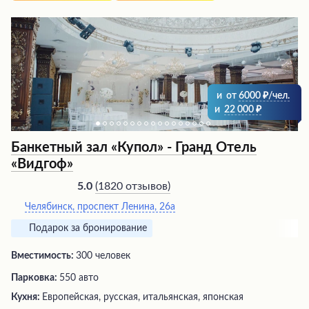
и
от
6000
/чел.
и
22 000
Банкетный зал «Купол» - Гранд Отель
«Видгоф»
(
1820 отзывов
)
5.0
Челябинск, проспект Ленина, 26а
Подарок за бронирование
Вместимость:
300 человек
Парковка:
550 авто
Кухня:
Европейская, русская, итальянская, японская