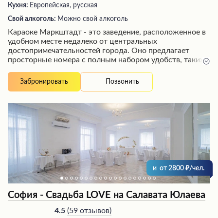
Кухня:
Европейская, русская
Свой алкоголь:
Можно свой алкоголь
Караоке ‎Маркштадт - это заведение, расположенное в
удобном месте недалеко от центральных
достопримечательностей города. Оно предлагает
просторные номера с полным набором удобств, таких
как халаты, туалетные принадлежности и бокалы.
Посетители отмечают вкусные и разнообразные
Позвонить
Забронировать
завтраки по доступным ценам. Заведение
характеризуется хорошим соотношением цены и
качества обслуживания, радушным приемом и
профессиональным персоналом. Гости рекомендуют
это место для размещения во время пребывания в
городе.
и
от
2800
/чел.
София - Свадьба LOVE на Салавата Юлаева
(
59 отзывов
)
4.5