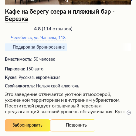
Кафе на берегу озера и пляжный бар -
Березка
(
114 отзывов
)
4.8
Челябинск, ул. Чапаева, 118
Подарок за бронирование
Вместимость:
50 человек
Парковка:
150 авто
Кухня:
Русская, европейская
Свой алкоголь:
Нельзя свой алкоголь
Это заведение отличается уютной атмосферой,
ухоженной территорией и внутренним убранством.
Посетителей радует отзывчивый персонал,
предлагающий высокий уровень обслуживания. Кухня
заслуживает особой похвалы за разнообразие вкусных
блюд и напитков. Хотя подача блюд может занять
Позвонить
Забронировать
некоторое время, это компенсируется строгим
соблюдением норм этикета. В целом, заведение