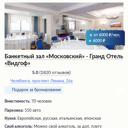
оставляет приятные впечатления и рекомендуется для
отдыха.
и
от
6000
/чел.
и
6000
Банкетный зал «Московский» - Гранд Отель
«Видгоф»
(
1820 отзывов
)
5.0
Челябинск, проспект Ленина, 26а
Подарок за бронирование
Вместимость:
70 человек
Парковка:
550 авто
Кухня:
Европейская, русская, итальянская, японская
Свой алкоголь:
Можно свой алкоголь, за доп. плату