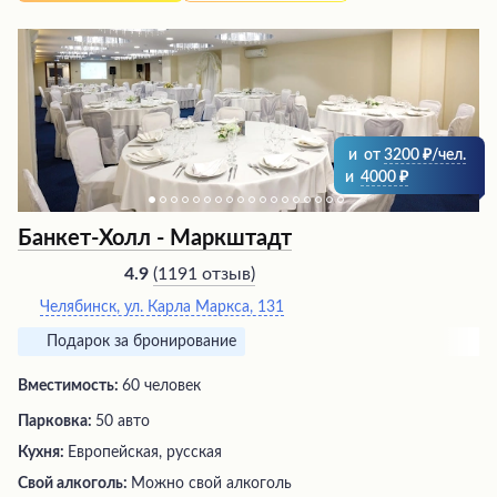
идеально подходит для любого случая, обещая
незабываемые впечатления и полное удовлетворение
от посещения.
и
от
3200
/чел.
и
4000
Банкет-Холл - ‎Маркштадт
(
1191 отзыв
)
4.9
Челябинск, ул. Карла Маркса, 131
Подарок за бронирование
Вместимость:
60 человек
Парковка:
50 авто
Кухня:
Европейская, русская
Свой алкоголь:
Можно свой алкоголь