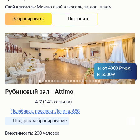
Свой алкоголь:
Можно свой алкоголь, за доп. плату
Позвонить
Забронировать
и
от
4000
/чел.
и
5500
Рубиновый зал - Attimo
(
143 отзыва
)
4.7
Челябинск, проспект Ленина, 68б
Подарок за бронирование
Вместимость:
200 человек