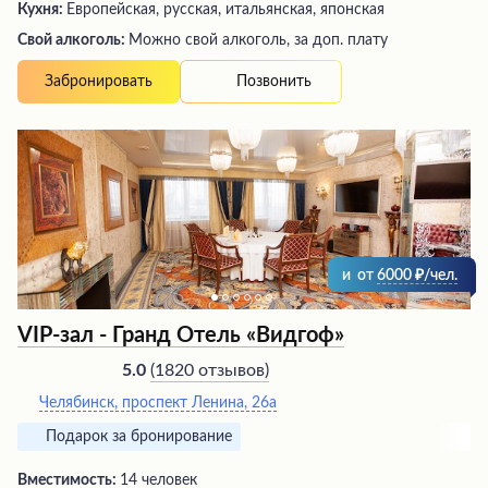
Кухня:
Европейская, русская, итальянская, японская
Свой алкоголь:
Можно свой алкоголь, за доп. плату
Позвонить
Забронировать
и
от
6000
/чел.
VIP-зал - Гранд Отель «Видгоф»
(
1820 отзывов
)
5.0
Челябинск, проспект Ленина, 26а
Подарок за бронирование
Вместимость:
14 человек