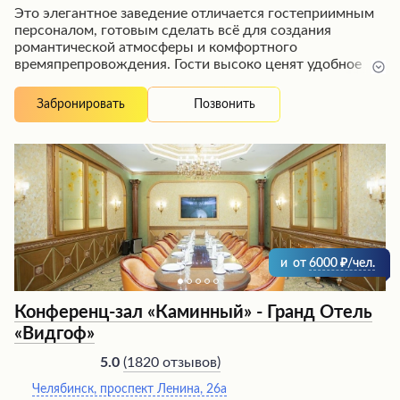
Это элегантное заведение отличается гостеприимным
персоналом, готовым сделать всё для создания
романтической атмосферы и комфортного
времяпрепровождения. Гости высоко ценят удобное
расположение отеля в центре города, рядом с
главными достопримечательностями, а также
Позвонить
Забронировать
разнообразные и вкусные завтраки. Номера
оборудованы всем необходимым для полноценного
отдыха, включая дополнительные удобства вроде
ортопедических подушек и тёплых одеял. К услугам
постояльцев также предлагаются тренажёрный зал и
сауна для поддержания здорового образа жизни в
путешествии.
и
от
6000
/чел.
Конференц-зал «Каминный» - Гранд Отель
«Видгоф»
(
1820 отзывов
)
5.0
Челябинск, проспект Ленина, 26а