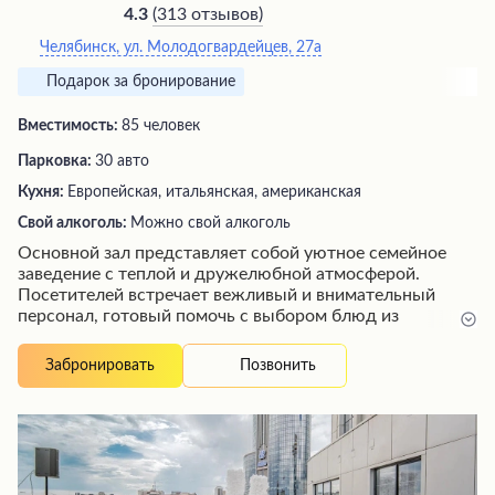
(
313 отзывов
)
4.3
Челябинск, ул. Молодогвардейцев, 27а
Подарок за бронирование
Вместимость:
85 человек
Парковка:
30 авто
Кухня:
Европейская, итальянская, американская
Свой алкоголь:
Можно свой алкоголь
Основной зал представляет собой уютное семейное
заведение с теплой и дружелюбной атмосферой.
Посетителей встречает вежливый и внимательный
персонал, готовый помочь с выбором блюд из
разнообразного меню. Здесь можно насладиться
вкусной едой по доступным ценам. Для семей с детьми
Позвонить
Забронировать
предусмотрена специальная комната, которая
находится в зоне видимости из обеденного зала.
Заведение отличается чистотой и комфортной
обстановкой, позволяющей провести время в приятной
компании или устроить веселую вечеринку.