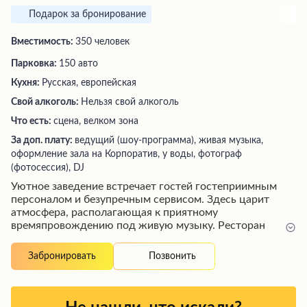
Подарок за бронирование
Вместимость:
350 человек
Парковка:
150 авто
Кухня:
Русская, европейская
Свой алкоголь:
Нельзя свой алкоголь
Что есть:
сцена, велком зона
За доп. плату:
ведущий (шоу-программа), живая музыка,
оформление зала на Корпоратив, у воды, фотограф
(фотосессия), DJ
Уютное заведение встречает гостей гостеприимным
персоналом и безупречным сервисом. Здесь царит
атмосфера, располагающая к приятному
времяпровождению под живую музыку. Ресторан
радует посетителей изысканной кухней высочайшего
уровня, разнообразием напитков, включая
Позвонить
Забронировать
замечательное вино и вкусное пиво. Интерьер
выполнен со вкусом и элегантностью, создавая
атмосферу уюта и комфорта. Заказы обслуживаются
оперативно, а обслуживание отличается дружелюбием