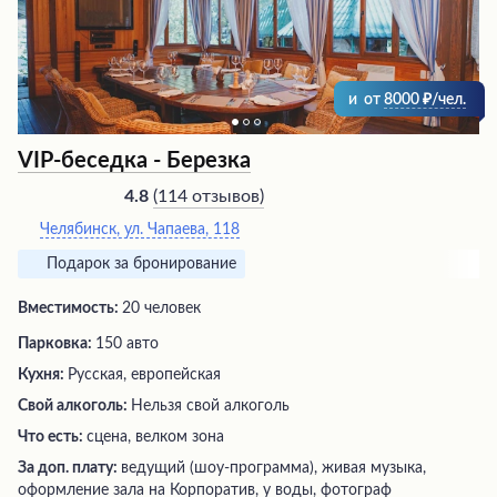
сопровождается развлекательной программой,
оставляя незабываемые впечатления.
и
от
8000
/чел.
VIP-беседка - Березка
(
114 отзывов
)
4.8
Челябинск, ул. Чапаева, 118
Подарок за бронирование
Вместимость:
20 человек
Парковка:
150 авто
Кухня:
Русская, европейская
Свой алкоголь:
Нельзя свой алкоголь
Что есть:
сцена, велком зона
За доп. плату:
ведущий (шоу-программа), живая музыка,
оформление зала на Корпоратив, у воды, фотограф