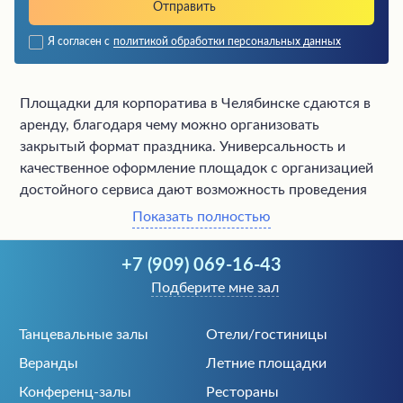
Я согласен с
политикой обработки персональных данных
Площадки для корпоратива в Челябинске сдаются в
аренду, благодаря чему можно организовать
закрытый формат праздника. Универсальность и
качественное оформление площадок с организацией
достойного сервиса дают возможность проведения
лучших мероприятий!
Показать полностью
В нашем каталоге имеются предложения от хорошо
+7 (909) 069-16-43
оборудованных площадок, где может разместиться
Подберите мне зал
любая компания. Большой выбор помещений
позволяет снять нужное пространство. К каждому
Танцевальные залы
Отели/гостиницы
объекту указана цена, предложены подробные
Веранды
Летние площадки
обзоры с фотографиями. Любую из площадок можно
Конференц-залы
Рестораны
забронировать через наш каталог бесплатно!