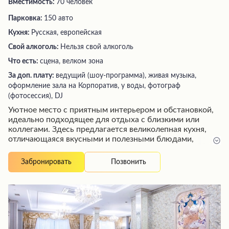
Вместимость:
70 человек
Парковка:
150 авто
Кухня:
Русская, европейская
Свой алкоголь:
Нельзя свой алкоголь
Что есть:
сцена, велком зона
За доп. плату:
ведущий (шоу-программа), живая музыка,
оформление зала на Корпоратив, у воды, фотограф
(фотосессия), DJ
Уютное место с приятным интерьером и обстановкой,
идеально подходящее для отдыха с близкими или
коллегами. Здесь предлагается великолепная кухня,
отличающаяся вкусными и полезными блюдами,
которые подаются быстро благодаря внимательному и
обходительному персоналу. Ухоженная территория и
Позвонить
Забронировать
аккуратный внутренний дизайн создают атмосферу
комфорта и гармонии, приглашая насладиться
прекрасным временяпрепровождением.