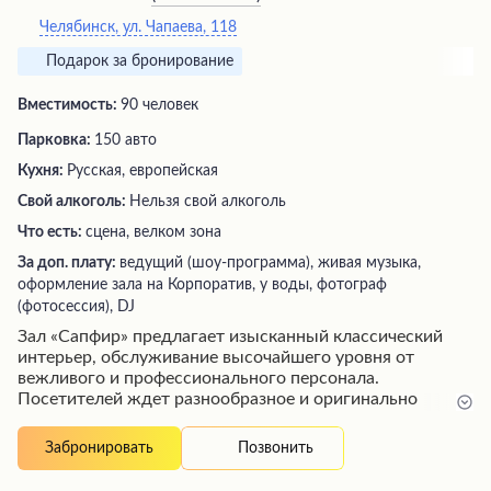
Челябинск, ул. Чапаева, 118
Подарок за бронирование
Вместимость:
90 человек
Парковка:
150 авто
Кухня:
Русская, европейская
Свой алкоголь:
Нельзя свой алкоголь
Что есть:
сцена, велком зона
За доп. плату:
ведущий (шоу-программа), живая музыка,
оформление зала на Корпоратив, у воды, фотограф
(фотосессия), DJ
Зал «Сапфир» предлагает изысканный классический
интерьер, обслуживание высочайшего уровня от
вежливого и профессионального персонала.
Посетителей ждет разнообразное и оригинально
поданное меню с восхитительными блюдами от шеф-
повара. Особого внимания заслуживает шведский стол
Позвонить
Забронировать
на завтрак с богатым выбором угощений, а также
просторный бассейн, аналогичный бассейну