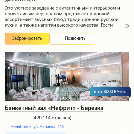
(фотосессия), DJ
Это уютное заведение с аутентичным интерьером и
приветливым персоналом предлагает широкий
ассортимент вкусных блюд традиционной русской
кухни, а также напитки высокого качества. Гости
отмечают ухоженную территорию, чистую и уютную
атмосферу, хорошее обслуживание, хоть и с некоторой
Позвонить
Забронировать
задержкой в подаче блюд, однако с соблюдением всех
норм этикета. По утрам здесь часто организован
шведский стол, что делает это место привлекательным
для завтраков.
и
от
8000
/чел.
Банкетный зал «Нефрит» - Березка
(
114 отзывов
)
4.8
Челябинск, ул. Чапаева, 118