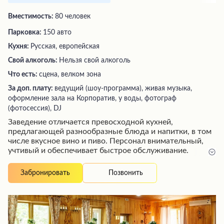
Вместимость:
80 человек
Парковка:
150 авто
Кухня:
Русская, европейская
Свой алкоголь:
Нельзя свой алкоголь
Что есть:
сцена, велком зона
За доп. плату:
ведущий (шоу-программа), живая музыка,
оформление зала на Корпоратив, у воды, фотограф
(фотосессия), DJ
Заведение отличается превосходной кухней,
предлагающей разнообразные блюда и напитки, в том
числе вкусное вино и пиво. Персонал внимательный,
учтивый и обеспечивает быстрое обслуживание.
Посетителей ожидает ухоженная территория,
красивый интерьер и приятная атмосфера, создающая
Позвонить
Забронировать
идеальные условия для отдыха. Здесь вы найдете
аппетитную и здоровую еду, а также радушный прием,
гарантирующий незабываемые впечатления.