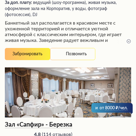
За доп. плату:
ведущий (шоу-программа), живая музыка,
оформление зала на Корпоратив, у воды, фотограф
(фотосессия), DJ
Банкетный зал располагается в красивом месте с
ухоженной территорией и отличается уютной
атмосферой с классическим интерьером, где играет
живая музыка. Заведение радует вежливым и
дружелюбным персоналом, обеспечивающим быстрое
и качественное обслуживание. Гостей ждет
Позвонить
Забронировать
разнообразное меню с вкусными блюдами,
приготовленными по высоким стандартам кухни, а
также возможность завтракать по системе "шведский
стол". Хотя ценовая политика относится к категории
выше среднего, посетители высоко оценивают
соотношение цены и качества предлагаемых услуг.
и
от
8000
/чел.
Зал «Сапфир» - Березка
(
114 отзывов
)
4.8