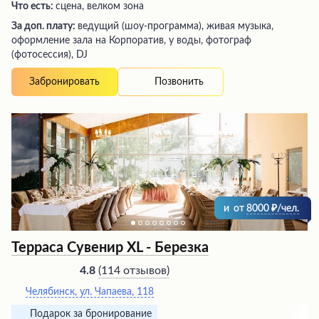
Что есть:
сцена, велком зона
За доп. плату:
ведущий (шоу-программа), живая музыка,
оформление зала на Корпоратив, у воды, фотограф
(фотосессия), DJ
Позвонить
Забронировать
и
от
8000
/чел.
Терраса Сувенир XL - Березка
(
114 отзывов
)
4.8
Челябинск, ул. Чапаева, 118
Подарок за бронирование