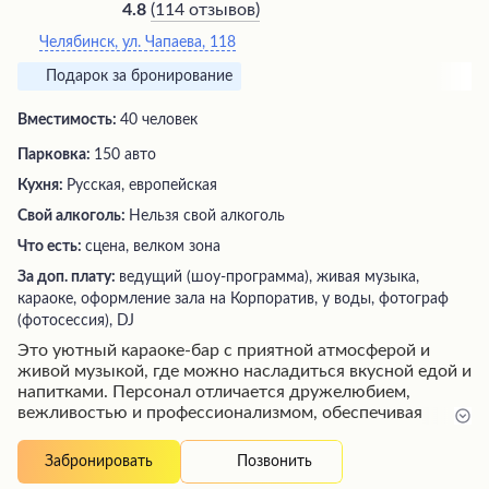
(
114 отзывов
)
4.8
Челябинск, ул. Чапаева, 118
Подарок за бронирование
Вместимость:
40 человек
Парковка:
150 авто
Кухня:
Русская, европейская
Свой алкоголь:
Нельзя свой алкоголь
Что есть:
сцена, велком зона
За доп. плату:
ведущий (шоу-программа), живая музыка,
караоке, оформление зала на Корпоратив, у воды, фотограф
(фотосессия), DJ
Это уютный караоке-бар с приятной атмосферой и
живой музыкой, где можно насладиться вкусной едой и
напитками. Персонал отличается дружелюбием,
вежливостью и профессионализмом, обеспечивая
быстрое и качественное обслуживание. Кухня
предлагает блюда высокого уровня, а винная карта и
Позвонить
Забронировать
разнообразие напитков, включая прекрасное пиво, не