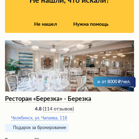
Не нашли, что искали?
и вежливостью персонала.
Не нашел
Нужна помощь
и
от
8000
/чел.
Ресторан «Березка» - Березка
(
114 отзывов
)
4.8
Челябинск, ул. Чапаева, 118
Подарок за бронирование