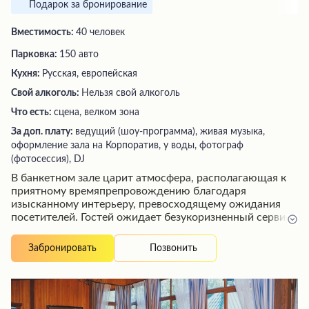
Подарок за бронирование
Вместимость:
40 человек
Парковка:
150 авто
Кухня:
Русская, европейская
Свой алкоголь:
Нельзя свой алкоголь
Что есть:
сцена, велком зона
За доп. плату:
ведущий (шоу-программа), живая музыка,
оформление зала на Корпоратив, у воды, фотограф
(фотосессия), DJ
В банкетном зале царит атмосфера, располагающая к
приятному времяпрепровождению благодаря
изысканному интерьеру, превосходящему ожидания
посетителей. Гостей ожидает безукоризненный сервис
от отзывчивого и приятного персонала, который
оперативно обслуживает заказы. Кулинарные изыски
Позвонить
Забронировать
высочайшего уровня и замечательный выбор напитков,
включая вино и пиво, создают истинное
гастрономическое наслаждение. Проведение
корпоративных мероприятий в элегантном зале