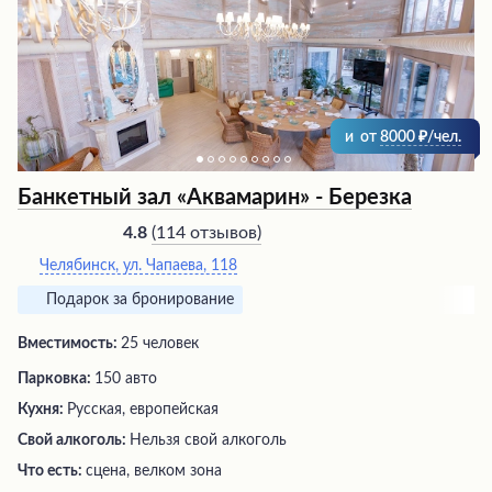
и
от
8000
/чел.
Банкетный зал «Аквамарин» - Березка
(
114 отзывов
)
4.8
Челябинск, ул. Чапаева, 118
Подарок за бронирование
Вместимость:
25 человек
Парковка:
150 авто
Кухня:
Русская, европейская
Свой алкоголь:
Нельзя свой алкоголь
Что есть:
сцена, велком зона