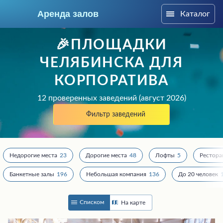
Аренда залов
Каталог
Челябинск
🎉ПЛОЩАДКИ
ЧЕЛЯБИНСКА ДЛЯ
КОРПОРАТИВА
12 проверенных заведений (август 2026)
Фильтр заведений
Недорогие места
23
Дорогие места
48
Лофты
5
Рестор
Банкетные залы
196
Небольшая компания
136
До 20 человек
Колл-центр
+7 (909) 069-16-43
Списком
На карте
Подберите мне зал