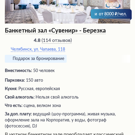
и
от
8000
/чел.
Банкетный зал «Сувенир» - Березка
(
114 отзывов
)
4.8
Челябинск, ул. Чапаева, 118
Подарок за бронирование
Вместимость:
50 человек
Парковка:
150 авто
Кухня:
Русская, европейская
Свой алкоголь:
Нельзя свой алкоголь
Что есть:
сцена, велком зона
За доп. плату:
ведущий (шоу-программа), живая музыка,
оформление зала на Корпоратив, у воды, фотограф
(фотосессия), DJ
В уютном банкетном зале преобладает классический