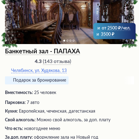
по достоинству оценят это заведение, предлагающее
безупречный сервис и блюда высокой кухни.
и
от
2500
/чел.
и
3500
Банкетный зал - ПАПАХА
(
143 отзыва
)
4.3
Челябинск, ул. Худякова, 13
Подарок за бронирование
Вместимость:
25 человек
Парковка:
7 авто
Кухня:
Европейская, чеченская, дагестанская
Свой алкоголь:
Можно свой алкоголь, за доп. плату
Что есть:
новогоднее меню
За доп. плату:
оформление зала на Новый год