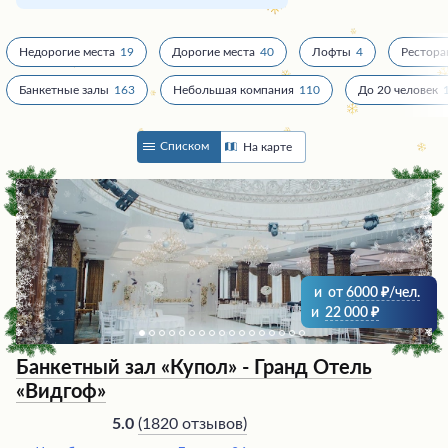
Недорогие места
19
Дорогие места
40
Лофты
4
Рестор
Банкетные залы
163
Небольшая компания
110
До 20 человек
Списком
На карте
и
от
6000
/чел.
и
22 000
Банкетный зал «Купол» - Гранд Отель
«Видгоф»
(
1820 отзывов
)
5.0