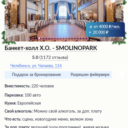
уюта и располагающую к приятному
времяпрепровождению.
и
от
4000
/чел.
+
20 000
Банкет-холл Х.О. - SMOLINOPARK
(
1172 отзыва
)
5.0
Челябинск, ул. Чапаева, 114
Подарок за бронирование
Разрешен фейерверк
Вместимость:
220 человек
Парковка:
100 авто
Кухня:
Европейская
Свой алкоголь:
Можно свой алкоголь, за доп. плату
Что есть:
сцена, новогоднее меню, велком зона
За доп. плату:
ведущий (шоу-программа), живая музыка,