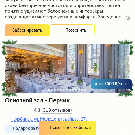
своей безупречной чистотой и опрятностью. Гостей
приятно удивляют белоснежные интерьеры,
создающие атмосферу уюта и комфорта. Заведение
отличается высоким уровнем обслуживания и
доступными ценами, что делает его привлекательным
Позвонить
Забронировать
для широкого круга посетителей. Здесь можно
насладиться расслабляющими СПА-процедурами,
вкусной кухней и радушным гостеприимством в
атмосфере элегантности и изысканности.
и
от
3000
/чел.
Основной зал - Перчик
(
313 отзывов
)
4.3
Челябинск, ул. Молодогвардейцев, 27а
Помогите с выбором
Подарок за бронирование