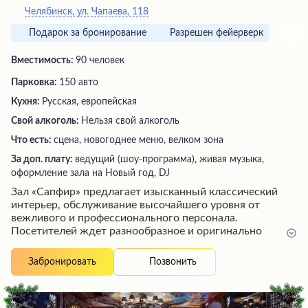
Челябинск, ул. Чапаева, 118
Подарок за бронирование
Разрешен фейерверк
Вместимость:
90 человек
Парковка:
150 авто
Кухня:
Русская, европейская
Свой алкоголь:
Нельзя свой алкоголь
Что есть:
сцена, новогоднее меню, велком зона
За доп. плату:
ведущий (шоу-программа), живая музыка,
оформление зала на Новый год, DJ
Зал «Сапфир» предлагает изысканный классический
интерьер, обслуживание высочайшего уровня от
вежливого и профессионального персонала.
Посетителей ждет разнообразное и оригинально
поданное меню с восхитительными блюдами от шеф-
повара. Особого внимания заслуживает шведский стол
Позвонить
Забронировать
на завтрак с богатым выбором угощений, а также
просторный бассейн, аналогичный бассейну
престижного курорта. Гурманы и ценители комфорта