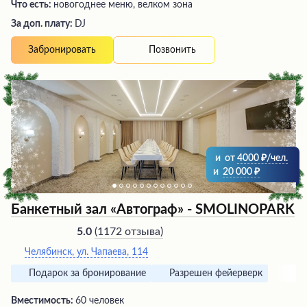
Что есть:
новогоднее меню, велком зона
За доп. плату:
DJ
Позвонить
Забронировать
и
от
4000
/чел.
и
20 000
Банкетный зал «Автограф» - SMOLINOPARK
(
1172 отзыва
)
5.0
Челябинск, ул. Чапаева, 114
Подарок за бронирование
Разрешен фейерверк
Вместимость:
60 человек