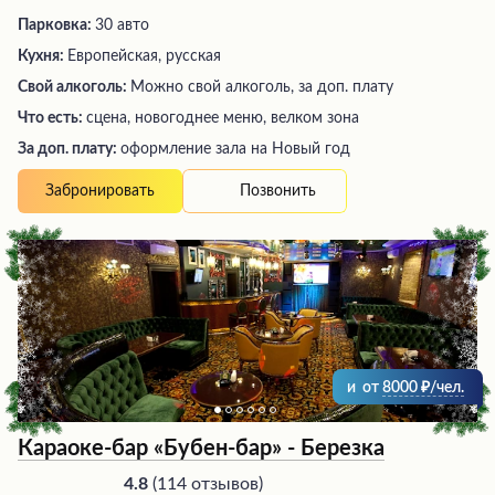
Парковка:
30 авто
Кухня:
Европейская, русская
Свой алкоголь:
Можно свой алкоголь, за доп. плату
Что есть:
сцена, новогоднее меню, велком зона
За доп. плату:
оформление зала на Новый год
Позвонить
Забронировать
и
от
8000
/чел.
Караоке-бар «Бубен-бар» - Березка
(
114 отзывов
)
4.8