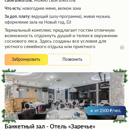
Свой алкоголь:
Можно свой алкоголь
Что есть:
новогоднее меню, велком зона
За доп. плату:
ведущий (шоу-программа), живая музыка,
оформление зала на Новый год, DJ
Термальный комплекс предлагает гостям отличную
возможность отдохнуть душой и телом в окружении
соснового леса. Здесь созданы все условия для
уютного семейного отдыха или приятного
времяпрепровождения для взрослых. Зонированный
банкетный зал отличается стильным оформлением и
Позвонить
Забронировать
позволяет разместиться с комфортом. На территории
находятся бассейны с термальной водой, в том числе
на открытом воздухе, сауны и другие оздоровительные
зоны. Гостей ждет разнообразное вкусное питание по
системе "шведский стол" и качественное обслуживание
в атмосфере роскоши и релакса.
и
от
2500
/чел.
Банкетный зал - Отель «Заречье»