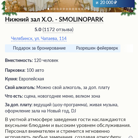
и
20 000
Нижний зал Х.О. - SMOLINOPARK
(
1172 отзыва
)
5.0
Челябинск, ул. Чапаева, 114
Подарок за бронирование
Разрешен фейерверк
Вместимость:
120 человек
Парковка:
100 авто
Кухня:
Европейская
Свой алкоголь:
Можно свой алкоголь, за доп. плату
Что есть:
сцена, новогоднее меню, велком зона
За доп. плату:
ведущий (шоу-программа), живая музыка,
оформление зала на Новый год, DJ
В уютной атмосфере заведения гости наслаждаются
вкусными блюдами и высоким уровнем обслуживания.
Персонал внимателен и стремится мгновенно
исправлять любые замечания, создавая атмосферу