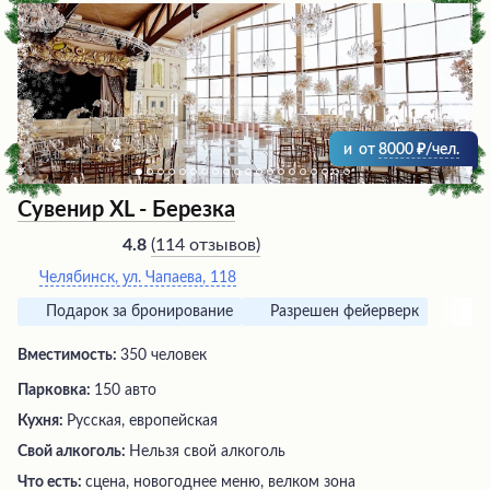
и
от
8000
/чел.
Сувенир XL - Березка
(
114 отзывов
)
4.8
Челябинск, ул. Чапаева, 118
Подарок за бронирование
Разрешен фейерверк
Вместимость:
350 человек
Парковка:
150 авто
Кухня:
Русская, европейская
Свой алкоголь:
Нельзя свой алкоголь
Что есть:
сцена, новогоднее меню, велком зона