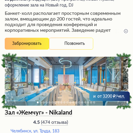
оформление зала на Новый год, DJ
Банкет-холл располагает просторным современным
залом, вмещающим до 200 гостей, что идеально
подходит для проведения конференций и
корпоративных мероприятий. Заведение радует
посетителей приветливым обслуживающим
персоналом, вкусной домашней кухней, где особенно
Позвонить
Забронировать
выделяется наваристый борщ в горшочке с запеченной
чесночной корочкой, а также разнообразными
сытными завтраками. Удобное расположение в
живописной природной зоне с видами на озеро создает
атмосферу отдыха и уюта. Гостям предлагается
размещение в комфортабельных номерах, на чистой
ухоженной территории работает анимация для детей.
Банкет-холл - отличное место для семейного отдыха и
деловых мероприятий в Челябинске.
и
от
3200
/чел.
Зал «Жемчуг» - Nikaland
(
474 отзыва
)
4.5
Челябинск, ул. Труда, 183