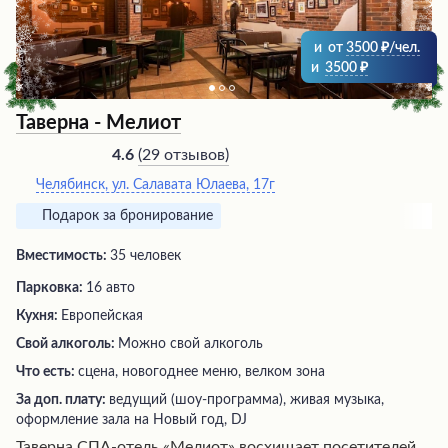
и
от
3500
/чел.
и
3500
Таверна - Мелиот
(
29 отзывов
)
4.6
Челябинск, ул. Салавата Юлаева, 17г
Подарок за бронирование
Вместимость:
35 человек
Парковка:
16 авто
Кухня:
Европейская
Свой алкоголь:
Можно свой алкоголь
Что есть:
сцена, новогоднее меню, велком зона
За доп. плату:
ведущий (шоу-программа), живая музыка,
оформление зала на Новый год, DJ
Таверна СПА-отель «Мелиот» восхищает посетителей