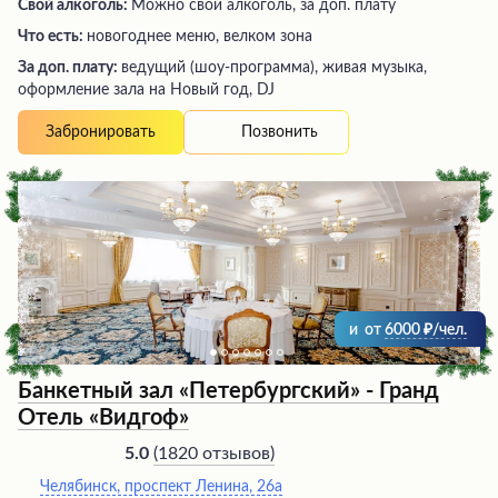
Свой алкоголь:
Можно свой алкоголь, за доп. плату
Что есть:
новогоднее меню, велком зона
За доп. плату:
ведущий (шоу-программа), живая музыка,
оформление зала на Новый год, DJ
Позвонить
Забронировать
и
от
6000
/чел.
Банкетный зал «Петербургский» - Гранд
Отель «Видгоф»
(
1820 отзывов
)
5.0
Челябинск, проспект Ленина, 26а