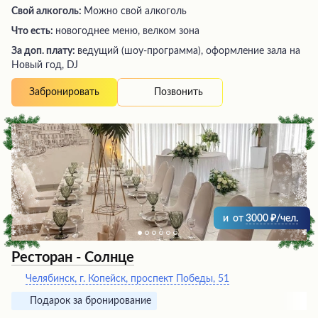
Свой алкоголь:
Можно свой алкоголь
Что есть:
новогоднее меню, велком зона
За доп. плату:
ведущий (шоу-программа), оформление зала на
Новый год, DJ
Позвонить
Забронировать
и
от
3000
/чел.
Ресторан - Солнце
Челябинск, г. Копейск, проспект Победы, 51
Подарок за бронирование