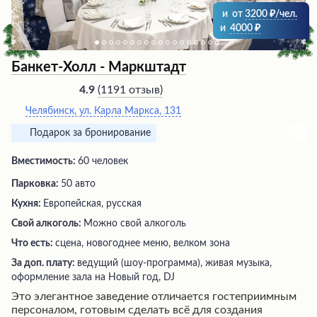
и
от
3200
/чел.
и
4000
Банкет-Холл - ‎Маркштадт
(
1191 отзыв
)
4.9
Челябинск, ул. Карла Маркса, 131
Подарок за бронирование
Вместимость:
60 человек
Парковка:
50 авто
Кухня:
Европейская, русская
Свой алкоголь:
Можно свой алкоголь
Что есть:
сцена, новогоднее меню, велком зона
За доп. плату:
ведущий (шоу-программа), живая музыка,
оформление зала на Новый год, DJ
Это элегантное заведение отличается гостеприимным
персоналом, готовым сделать всё для создания