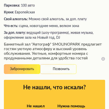
Парковка:
100 авто
Кухня:
Европейская
Свой алкоголь:
Можно свой алкоголь, за доп. плату
Что есть:
сцена, новогоднее меню, велком зона
За доп. плату:
ведущий (шоу-программа), живая музыка,
оформление зала на Новый год, DJ
Банкетный зал "Автограф" SMOLINOPARK предлагает
гостям уютную атмосферу и высокий уровень
обслуживания. Уютные, комфортные номера с
продуманными деталями для удобства гостей
дополняются ухоженной территорией с оригинальной
подсветкой и видом на живописное озеро.
Позвонить
Забронировать
Разнообразное меню ресторана порадует как
любителей мясных блюд, так и поклонников рыбных
деликатесов, а профессиональные официанты
обеспечат безупречный сервис. Высокий уровень
Не нашли, что искали?
гостеприимства подчеркивается вниманием и
предупредительностью персонала, стремящегося
создать атмосферу домашнего уюта для каждого
гостя.
Не нашел
Нужна помощь