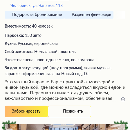
Челябинск, ул. Чапаева, 118
Подарок за бронирование
Разрешен фейерверк
Вместимость:
40 человек
Парковка:
150 авто
Кухня:
Русская, европейская
Свой алкоголь:
Нельзя свой алкоголь
Что есть:
сцена, новогоднее меню, велком зона
За доп. плату:
ведущий (шоу-программа), живая музыка,
караоке, оформление зала на Новый год, DJ
Это уютный караоке-бар с приятной атмосферой и
живой музыкой, где можно насладиться вкусной едой и
напитками. Персонал отличается дружелюбием,
вежливостью и профессионализмом, обеспечивая
быстрое и качественное обслуживание. Кухня
предлагает блюда высокого уровня, а винная карта и
Позвонить
Забронировать
разнообразие напитков, включая прекрасное пиво, не
оставят равнодушными даже искушенных гурманов.
Интерьер оформлен со вкусом, создавая атмосферу