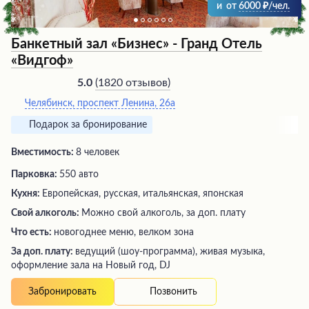
и
от
6000
/чел.
Банкетный зал «Бизнес» - Гранд Отель
«Видгоф»
(
1820 отзывов
)
5.0
Челябинск, проспект Ленина, 26а
Подарок за бронирование
Вместимость:
8 человек
Парковка:
550 авто
Кухня:
Европейская, русская, итальянская, японская
Свой алкоголь:
Можно свой алкоголь, за доп. плату
Что есть:
новогоднее меню, велком зона
За доп. плату:
ведущий (шоу-программа), живая музыка,
оформление зала на Новый год, DJ
Позвонить
Забронировать