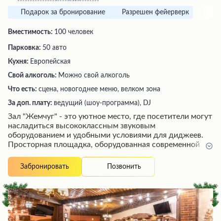
Подарок за бронирование
Разрешен фейерверк
Вместимость:
100 человек
Парковка:
50 авто
Кухня:
Европейская
Свой алкоголь:
Можно свой алкоголь
Что есть:
сцена, новогоднее меню, велком зона
За доп. плату:
ведущий (шоу-программа), DJ
Зал "Жемчуг" - это уютное место, где посетители могут
насладиться высококлассным звуковым
оборудованием и удобными условиями для диджеев.
Просторная площадка, оборудованная современной
аппаратурой, позволяет артистам в полной мере
раскрыть свой талант. Атмосферу дополняют стильный
Позвонить
Забронировать
интерьер и продуманное освещение, создавая
идеальную обстановку для ярких выступлений. Здесь
любители музыки могут окунуться в мир качественного
звука и незабываемых эмоций.