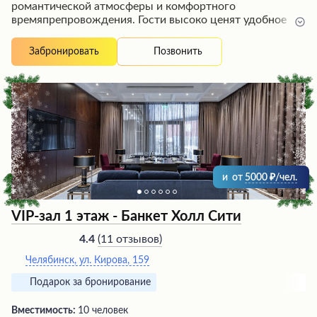
романтической атмосферы и комфортного
времяпрепровождения. Гости высоко ценят удобное
расположение отеля в центре города, рядом с
главными достопримечательностями, а также
Позвонить
Забронировать
разнообразные и вкусные завтраки. Номера
оборудованы всем необходимым для полноценного
отдыха, включая дополнительные удобства вроде
ортопедических подушек и тёплых одеял. К услугам
постояльцев также предлагаются тренажёрный зал и
сауна для поддержания здорового образа жизни в
путешествии.
и
от
5000
/чел.
VIP-зал 1 этаж - Банкет Холл Сити
(
11 отзывов
)
4.4
Челябинск, ул. Кирова, 159
Подарок за бронирование
Вместимость:
10 человек