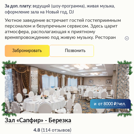
За доп. плату:
ведущий (шоу-программа), живая музыка,
оформление зала на Новый год, DJ
Уютное заведение встречает гостей гостеприимным
персоналом и безупречным сервисом. Здесь царит
атмосфера, располагающая к приятному
времяпровождению под живую музыку. Ресторан
радует посетителей изысканной кухней высочайшего
уровня, разнообразием напитков, включая
Позвонить
Забронировать
замечательное вино и вкусное пиво. Интерьер
выполнен со вкусом и элегантностью, создавая
атмосферу уюта и комфорта. Заказы обслуживаются
оперативно, а обслуживание отличается дружелюбием
и вежливостью персонала.
и
от
8000
/чел.
Зал «Сапфир» - Березка
(
114 отзывов
)
4.8