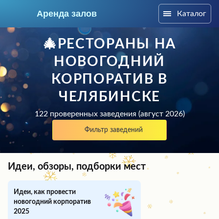
Аренда залов
Каталог
Челябинск
🎄РЕСТОРАНЫ НА
НОВОГОДНИЙ
КОРПОРАТИВ В
ЧЕЛЯБИНСКЕ
122 проверенных заведения (август 2026)
Фильтр заведений
Идеи, обзоры, подборки мест
Колл-центр
+7 (909) 069-16-43
Идеи, как провести
новогодний корпоратив
Подберите мне зал
2025