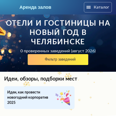
Аренда залов
Каталог
Челябинск
ОТЕЛИ И ГОСТИНИЦЫ НА
НОВЫЙ ГОД В
ЧЕЛЯБИНСКЕ
0 проверенных заведений (август 2026)
Фильтр заведений
Идеи, обзоры, подборки мест
Идеи, как провести
Колл-центр
новогодний корпоратив
+7 (909) 069-16-43
2025
Подберите мне зал