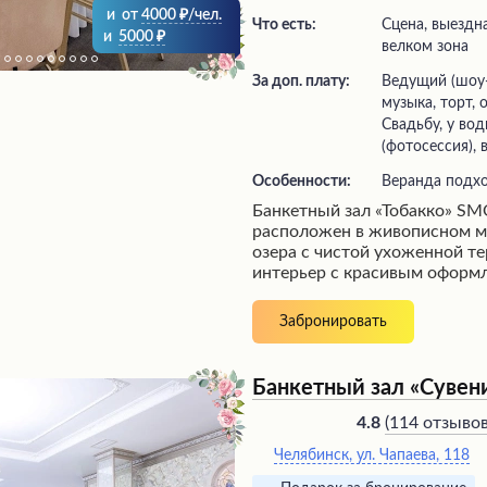
и
от
4000
/чел.
Что есть:
сцена, выездная регистрация,
и
5000
велком зона
За доп. плату:
ведущий (шоу-программа), живая
музыка, торт,
Свадьбу, у во
(фотосессия), 
Особенности:
Веранда подх
Банкетный зал «Тобакко» 
расположен в живописном ме
озера с чистой ухоженной т
интерьер с красивым оформ
атмосферу торжества и праз
заботливый персонал внимат
Забронировать
гостям, профессионально ор
мероприятия с развлекатель
вкусными блюдами и прият
Банкетный зал «Сувени
Ресторан предлагает разноо
доступным ценам, где кажд
(
114 отзыво
4.8
отличается великолепным вк
Челябинск, ул. Чапаева, 118
идеальное место для провед
корпоративных мероприятий