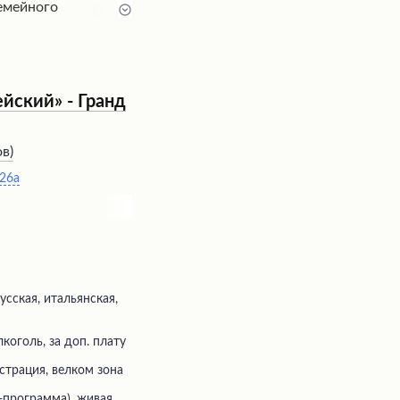
емейного
ражают своей
тельным вкусом, а
ежливостью
ведении есть детская
ут с удовольствием
йский» - Гранд
одители
хней и кальяном в
ов
)
 26а
усская, итальянская,
коголь, за доп. плату
истрация, велком зона