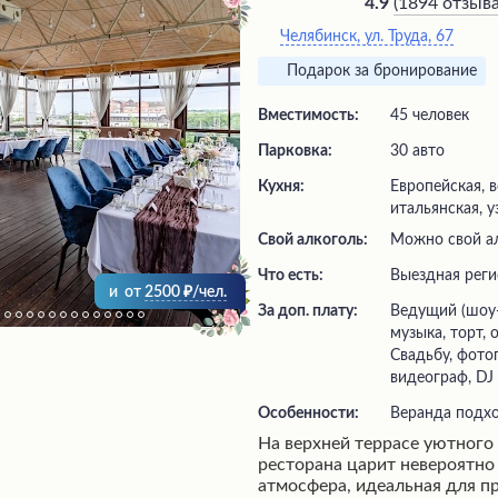
(
1894 отзыв
4.9
Челябинск, ул. Труда, 67
Подарок за бронирование
Вместимость:
45 человек
Парковка:
30 авто
Кухня:
Европейская, в
итальянская, у
Свой алкоголь:
Можно свой а
Что есть:
выездная рег
и
от
2500
/чел.
За доп. плату:
ведущий (шоу-программа), живая
музыка, торт,
Свадьбу, фото
видеограф, DJ
Особенности:
Веранда подх
На верхней террасе уютного
ресторана царит невероятно
атмосфера, идеальная для п