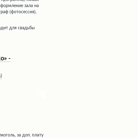
 оформление зала на
граф (фотосессия),
одит для свадьбы
о» -
а
)
коголь, за доп. плату