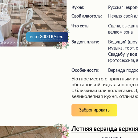
Кухня:
Русская, европ
Свой алкоголь:
Нельзя свой а
Что есть:
сцена, выездная регистрация,
велком зона
и
от
8000
/чел.
За доп. плату:
ведущий (шоу-программа), живая
музыка, торт,
Свадьбу, у во
(фотосессия), 
Особенности:
Веранда подх
Уютное место с приятным и
обстановкой, идеально под
с близкими или коллегами. З
великолепная кухня, отлича
полезными блюдами, котор
благодаря внимательному и
Забронировать
персоналу. Ухоженная терри
внутренний дизайн создают
комфорта и гармонии, пригл
Летняя веранда верхня
прекрасным временяпрепро