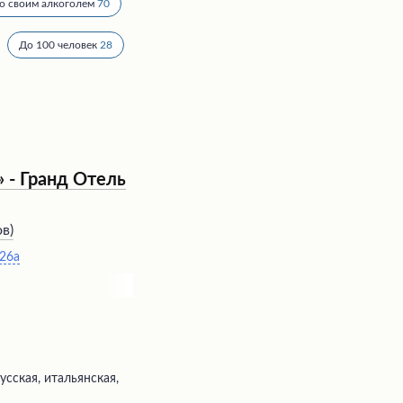
о своим алкоголем
70
До 100 человек
28
 - Гранд Отель
ов
)
 26а
усская, итальянская,