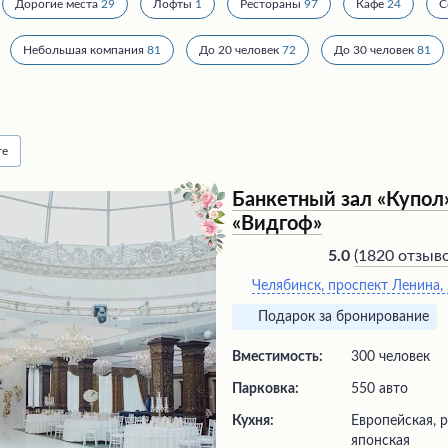
Дорогие места
29
Лофты
1
Рестораны
97
Кафе
24
С
Небольшая компания
81
До 20 человек
72
До 30 человек
81
те
Банкетный зал «Купол»
«Видгоф»
(
1820 отзыв
5.0
Челябинск, проспект Ленина,
Подарок за бронирование
Вместимость:
300 человек
Парковка:
550 авто
Кухня:
Европейская, р
японская