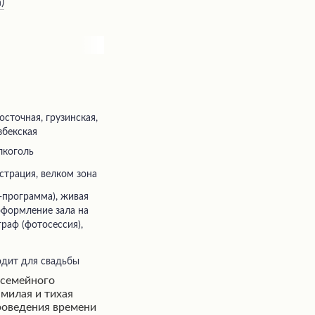
а
)
осточная, грузинская,
збекская
лкоголь
истрация, велком зона
 оформление зала на
граф (фотосессия),
одит для свадьбы
 семейного
 милая и тихая
роведения времени