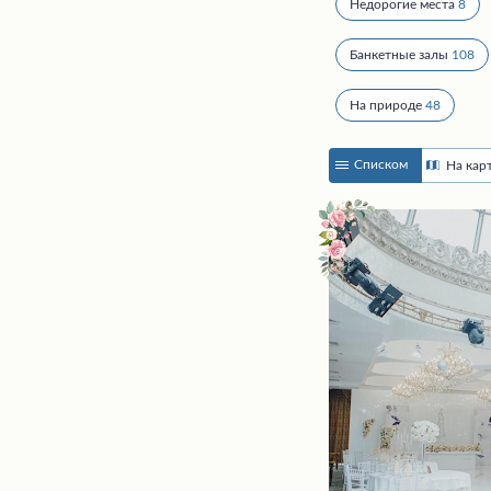
Недорогие места
8
Банкетные залы
108
На природе
48
Списком
На кар