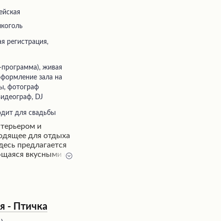
ейская
лкоголь
 оформление зала на
ды, фотограф
видеограф, DJ
одит для свадьбы
нтерьером и
ходящее для отдыха
десь предлагается
ющаяся вкусными и
ые подаются быстро
 обходительному
тория и аккуратный
 атмосферу
ашая насладиться
я - Птичка
вождением.