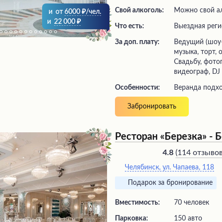
Свой алкоголь:
Можно свой ал
и
от
6000
/чел.
и
22 000
Что есть:
выездная рег
За доп. плату:
ведущий (шоу-программа), живая
музыка, торт,
Свадьбу, фото
видеограф, DJ
Особенности:
Веранда подх
Забронировать
Ресторан «Березка» - 
(
114 отзыво
4.8
Челябинск, ул. Чапаева, 118
Подарок за бронирование
Вместимость:
70 человек
Парковка:
150 авто