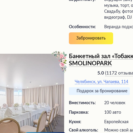
музыка, торт,
Свадьбу, фото
видеограф, DJ
Особенности:
Веранда подх
Забронировать
Банкетный зал «Тобакк
SMOLINOPARK
(
1172 отзыв
5.0
Челябинск, ул. Чапаева, 114
Подарок за бронирование
Вместимость:
20 человек
Парковка:
100 авто
Кухня:
Европейская
Свой алкоголь:
Можно свой ал