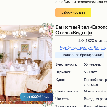
с любимым человеком или с
торжества. Блюда здесь по
красивой подачей и восхити
Забронировать
обслуживание отличается в
персонала. Кроме того, в за
комната, где юные гости мог
Банкетный зал «Европе
проводить время, пока их р
Отель «Видгоф»
наслаждаются изысканной ку
уютной обстановке.
(
1820 отзыв
5.0
Челябинск, проспект Ленина,
Подарок за бронирование
Вместимость:
50 человек
Парковка:
550 авто
Кухня:
Европейская, р
японская
Свой алкоголь:
Можно свой ал
и
от
6000
/чел.
Что есть:
выездная рег
За доп. плату:
ведущий (шоу-программа), живая