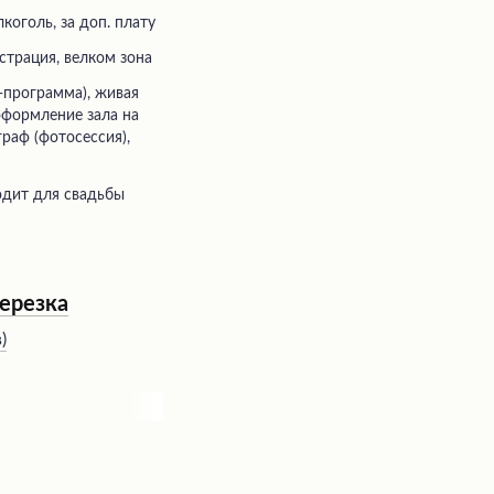
коголь, за доп. плату
истрация, велком зона
 оформление зала на
граф (фотосессия),
одит для свадьбы
Березка
в
)