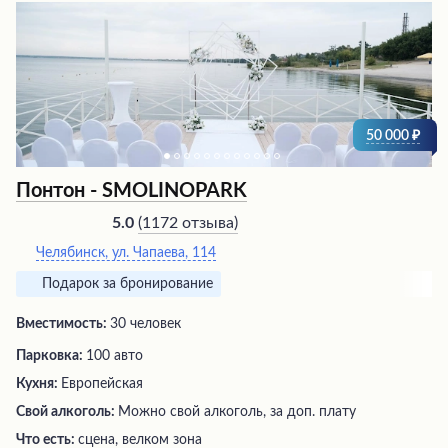
также возможность завтракать по системе "шведский
стол". Хотя ценовая политика относится к категории
выше среднего, посетители высоко оценивают
соотношение цены и качества предлагаемых услуг.
50 000
Понтон - SMOLINOPARK
(
1172 отзыва
)
5.0
Челябинск, ул. Чапаева, 114
Подарок за бронирование
Вместимость:
30 человек
Парковка:
100 авто
Кухня:
Европейская
Свой алкоголь:
Можно свой алкоголь, за доп. плату
Что есть:
сцена, велком зона