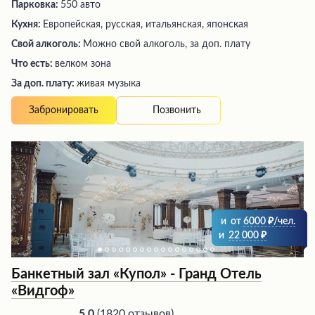
Парковка:
550 авто
Кухня:
Европейская, русская, итальянская, японская
Свой алкоголь:
Можно свой алкоголь, за доп. плату
Что есть:
велком зона
За доп. плату:
живая музыка
Позвонить
Забронировать
и
от
6000
/чел.
и
22 000
Банкетный зал «Купол» - Гранд Отель
«Видгоф»
(
1820 отзывов
)
5.0