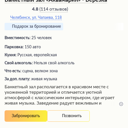
Банкетный зал «Аквамарин» - Березка
(
114 отзывов
)
4.8
Челябинск, ул. Чапаева, 118
Подарок за бронирование
Вместимость:
25 человек
Парковка:
150 авто
Кухня:
Русская, европейская
Свой алкоголь:
Нельзя свой алкоголь
Что есть:
сцена, велком зона
За доп. плату:
живая музыка
Банкетный зал располагается в красивом месте с
ухоженной территорией и отличается уютной
атмосферой с классическим интерьером, где играет
живая музыка. Заведение радует вежливым и
дружелюбным персоналом, обеспечивающим быстрое
и качественное обслуживание. Гостей ждет
Позвонить
Забронировать
разнообразное меню с вкусными блюдами,
приготовленными по высоким стандартам кухни, а