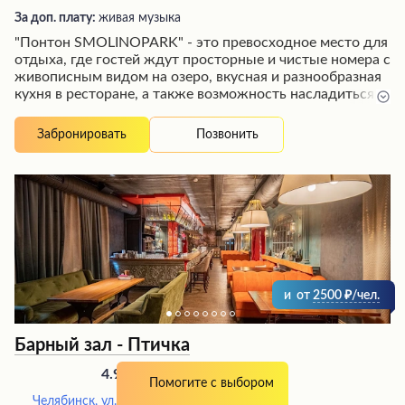
За доп. плату:
живая музыка
"Понтон SMOLINOPARK" - это превосходное место для
отдыха, где гостей ждут просторные и чистые номера с
живописным видом на озеро, вкусная и разнообразная
кухня в ресторане, а также возможность насладиться
сауной и другими услугами. Несмотря на близость к
городу, здесь царит атмосфера гармонии с природой.
Позвонить
Забронировать
Отель отличается радушным и заботливым
персоналом, организующим для постояльцев
незабываемые праздники и мероприятия, где каждая
деталь продумана до мелочей. Посетители высоко
ценят уютную обстановку, качественный сервис и
возможность отведать фирменные блюда, такие как
борщ в горшочке с ароматной хлебной корочкой.
и
от
2500
/чел.
Барный зал - Птичка
(
1894 отзыва
)
4.9
Помогите с выбором
Челябинск, ул. Труда, 67