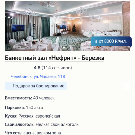
престижного курорта. Гурманы и ценители комфорта
по достоинству оценят это заведение, предлагающее
безупречный сервис и блюда высокой кухни.
и
от
8000
/чел.
Банкетный зал «Нефрит» - Березка
(
114 отзывов
)
4.8
Челябинск, ул. Чапаева, 118
Подарок за бронирование
Вместимость:
40 человек
Парковка:
150 авто
Кухня:
Русская, европейская
Свой алкоголь:
Нельзя свой алкоголь
Что есть:
сцена, велком зона