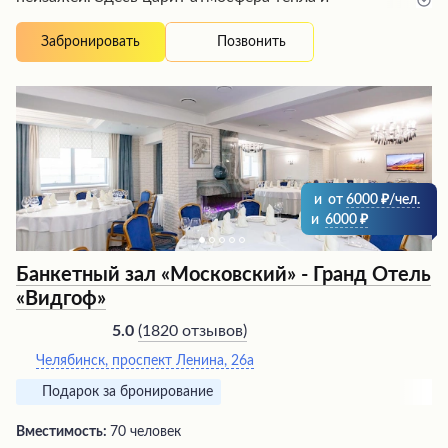
гостеприимства: приветливый персонал, негромкая
расслабляющая музыка в коридорах и многочисленные
Позвонить
Забронировать
продуманные детали для комфорта гостей.
Изысканный ресторан радует разнообразными
блюдами высокого качества, среди которых особенно
выделяется божественный борщ в горшочке с
ароматной хлебной корочкой. Номера оформлены со
вкусом и учитывают потребности всей семьи, а
шведский стол на завтрак предлагает богатый выбор
вкусных угощений.
и
от
6000
/чел.
и
6000
Банкетный зал «Московский» - Гранд Отель
«Видгоф»
(
1820 отзывов
)
5.0
Челябинск, проспект Ленина, 26а
Подарок за бронирование
Вместимость:
70 человек