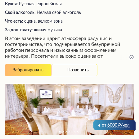
Кухня:
Русская, европейская
Свой алкоголь:
Нельзя свой алкоголь
Что есть:
сцена, велком зона
За доп. плату:
живая музыка
В этом заведении царит атмосфера радушия и
гостеприимства, что подчеркивается безупречной
работой персонала и изысканным оформлением
интерьера. Посетители высоко оценивают
оригинальную подачу блюд, приготовленных с
использованием свежих и качественных ингредиентов.
Позвонить
Забронировать
Кафе предлагает широкий ассортимент кулинарных
изысков по доступным ценам, полностью оправдывая
ожидания гостей. Здесь можно провести время в
уютной и элегантной обстановке, наслаждаясь вкусной
едой и теплым радушием.
и
от
6000
/чел.