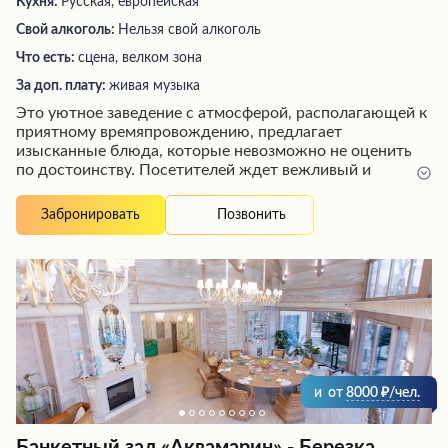
Кухня:
Русская, европейская
Свой алкоголь:
Нельзя свой алкоголь
Что есть:
сцена, велком зона
За доп. плату:
живая музыка
Это уютное заведение с атмосферой, располагающей к
приятному времяпровождению, предлагает
изысканные блюда, которые невозможно не оценить
по достоинству. Посетителей ждет вежливый и
дружелюбный персонал, обеспечивающий высокий
уровень обслуживания, а живая музыка создает
Позвонить
Забронировать
неповторимую атмосферу уюта. Интерьер заведения
выполнен со вкусом и превосходит ожидания гостей.
Разнообразное меню включает в себя великолепные
салаты и напитки, которые не оставят равнодушными
даже самых взыскательных гурманов.
и
от
8000
/чел.