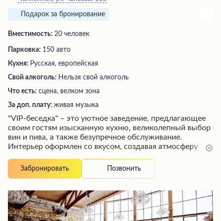
Подарок за бронирование
Вместимость:
20 человек
Парковка:
150 авто
Кухня:
Русская, европейская
Свой алкоголь:
Нельзя свой алкоголь
Что есть:
сцена, велком зона
За доп. плату:
живая музыка
"VIP-беседка" – это уютное заведение, предлагающее
своим гостям изысканную кухню, великолепный выбор
вин и пива, а также безупречное обслуживание.
Интерьер оформлен со вкусом, создавая атмосферу
гармонии и комфорта. Профессиональные повара
удивляют оригинальной подачей блюд, а
Позвонить
Забронировать
внимательные официанты обеспечивают быстрое и
качественное обслуживание. Приятная живая музыка
дополняет уютную атмосферу, делая время,
проведенное в этом заведении, незабываемым.