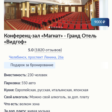
9000
Конференц-зал «Магнат» - Гранд Отель
«Видгоф»
(
1820 отзывов
)
5.0
Челябинск, проспект Ленина, 26а
Подарок за бронирование
Вместимость:
230 человек
Парковка:
550 авто
Кухня:
Европейская, русская, итальянская, японская
Свой алкоголь:
Можно свой алкоголь, за доп. плату
Что есть:
велком зона
За доп. плату:
живая музыка