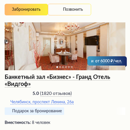
быстрое и качественное обслуживание. Кухня
предлагает блюда высокого уровня, а винная карта и
Позвонить
Забронировать
разнообразие напитков, включая прекрасное пиво, не
оставят равнодушными даже искушенных гурманов.
Интерьер оформлен со вкусом, создавая атмосферу
уюта и располагающую к приятному
времяпрепровождению.
и
от
6000
/чел.
Банкетный зал «Бизнес» - Гранд Отель
«Видгоф»
(
1820 отзывов
)
5.0
Челябинск, проспект Ленина, 26а
Подарок за бронирование
Вместимость:
8 человек