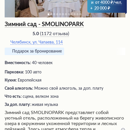
и
от
4000
/чел.
+
20 000
Зимний сад - SMOLINOPARK
(
1172 отзыва
)
5.0
Челябинск, ул. Чапаева, 114
Подарок за бронирование
Вместимость:
40 человек
Парковка:
100 авто
Кухня:
Европейская
Свой алкоголь:
Можно свой алкоголь, за доп. плату
Что есть:
сцена, велком зона
За доп. плату:
живая музыка
Зимний сад SMOLINOPARK представляет собой
уютный отель, расположенный на берегу живописного
озера в окружении ухоженной территории и лесных
пейзажей. Здесь царит атмосфера тепла и