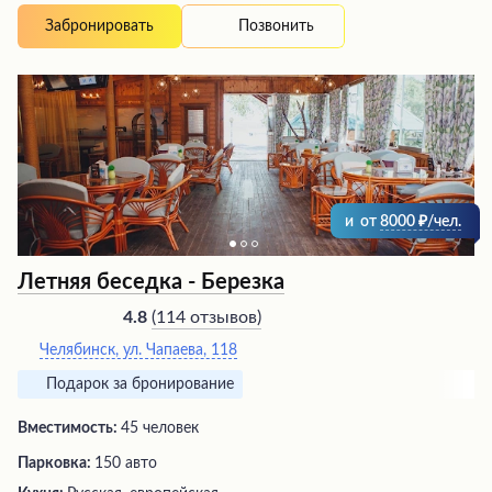
гидромассажами. Гости могут насладиться
Позвонить
Забронировать
разнообразным меню в кафе или отведать вкусные
блюда по системе "шведский стол". Помимо бассейнов,
посетителям предлагаются процедуры в банях мира с
ароматическим паром. Комплекс расположен в
живописном лесу у небольшого озера, что создает
атмосферу единения с природой, особенно зимой,
когда открытые бассейны контрастируют с
заснеженным пейзажем.
и
от
8000
/чел.
Летняя беседка - Березка
(
114 отзывов
)
4.8
Челябинск, ул. Чапаева, 118
Подарок за бронирование
Вместимость:
45 человек
Парковка:
150 авто