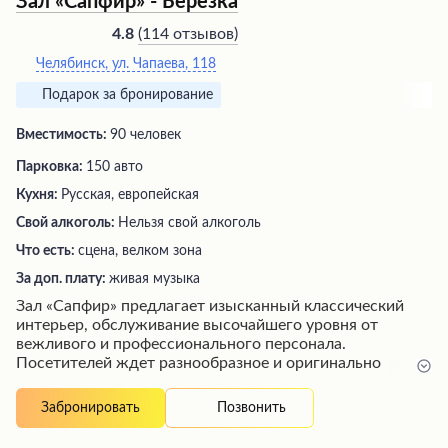
Зал «Сапфир» - Березка
(
114 отзывов
)
4.8
Челябинск, ул. Чапаева, 118
Подарок за бронирование
Вместимость:
90 человек
Парковка:
150 авто
Кухня:
Русская, европейская
Свой алкоголь:
Нельзя свой алкоголь
Что есть:
сцена, велком зона
За доп. плату:
живая музыка
Зал «Сапфир» предлагает изысканный классический
интерьер, обслуживание высочайшего уровня от
вежливого и профессионального персонала.
Посетителей ждет разнообразное и оригинально
поданное меню с восхитительными блюдами от шеф-
повара. Особого внимания заслуживает шведский стол
Позвонить
Забронировать
на завтрак с богатым выбором угощений, а также
просторный бассейн, аналогичный бассейну