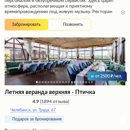
персоналом и безупречным сервисом. Здесь царит
атмосфера, располагающая к приятному
времяпровождению под живую музыку. Ресторан
радует посетителей изысканной кухней высочайшего
уровня, разнообразием напитков, включая
Позвонить
Забронировать
замечательное вино и вкусное пиво. Интерьер
выполнен со вкусом и элегантностью, создавая
атмосферу уюта и комфорта. Заказы обслуживаются
оперативно, а обслуживание отличается дружелюбием
и вежливостью персонала.
и
от
2500
/чел.
Летняя веранда верхняя - Птичка
(
1894 отзыва
)
4.9
Челябинск, ул. Труда, 67
Подарок за бронирование