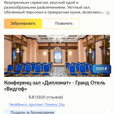
безупречным сервисом, вкусной едой и
разнообразными развлечениями. Уютный зал,
обученный персонал и прекрасная кухня, включающая
шведский стол на завтрак и выбор горячих блюд на
обед и ужин, создают атмосферу комфорта и радушия.
Позвонить
Забронировать
Посетители высоко ценят разнообразие меню,
способное удовлетворить самые изысканные вкусы, а
также наличие бассейна, позволяющего расслабиться и
отдохнуть. Заведение пользуется популярностью как у
коллег, так и у семей, предлагая идеальное место для
корпоративных мероприятий и семейного отдыха.
5000
Конференц-зал «Дипломат» - Гранд Отель
«Видгоф»
(
1820 отзывов
)
5.0
Челябинск, проспект Ленина, 26а
Подарок за бронирование