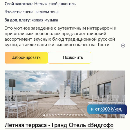
Свой алкоголь:
Нельзя свой алкоголь
Что есть:
сцена, велком зона
За доп. плату:
живая музыка
Это уютное заведение с аутентичным интерьером и
приветливым персоналом предлагает широкий
ассортимент вкусных блюд традиционной русской
кухни, а также напитки высокого качества. Гости
отмечают ухоженную территорию, чистую и уютную
атмосферу, хорошее обслуживание, хоть и с некоторой
Позвонить
Забронировать
задержкой в подаче блюд, однако с соблюдением всех
норм этикета. По утрам здесь часто организован
шведский стол, что делает это место привлекательным
для завтраков.
и
от
6000
/чел.
Летняя терраса - Гранд Отель «Видгоф»