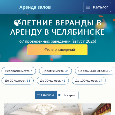
Аренда залов
Каталог
Челябинск
🍃ЛЕТНИЕ ВЕРАНДЫ В
АРЕНДУ В ЧЕЛЯБИНСКЕ
67 проверенных заведений (август 2026)
Фильтр заведений
Недорогие места
5
Дорогие места
34
Со своим алкоголем
25
До 20 человек
33
До 30 человек
41
До 100 человек
17
Колл-центр
Списком
На карте
+7 (909) 069-16-43
Подберите мне зал