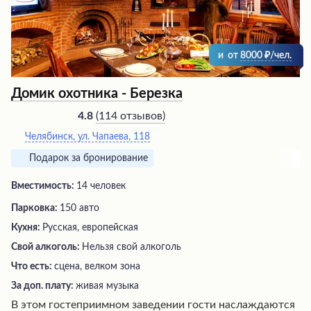
и
от
8000
/чел.
Домик охотника - Березка
(
114 отзывов
)
4.8
Челябинск, ул. Чапаева, 118
Подарок за бронирование
Вместимость:
14 человек
Парковка:
150 авто
Кухня:
Русская, европейская
Свой алкоголь:
Нельзя свой алкоголь
Что есть:
сцена, велком зона
За доп. плату:
живая музыка
В этом гостеприимном заведении гости наслаждаются