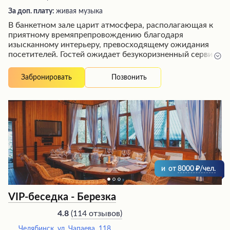
За доп. плату:
живая музыка
В банкетном зале царит атмосфера, располагающая к
приятному времяпрепровождению благодаря
изысканному интерьеру, превосходящему ожидания
посетителей. Гостей ожидает безукоризненный сервис
от отзывчивого и приятного персонала, который
оперативно обслуживает заказы. Кулинарные изыски
Позвонить
Забронировать
высочайшего уровня и замечательный выбор напитков,
включая вино и пиво, создают истинное
гастрономическое наслаждение. Проведение
корпоративных мероприятий в элегантном зале
сопровождается развлекательной программой,
оставляя незабываемые впечатления.
и
от
8000
/чел.
VIP-беседка - Березка
(
114 отзывов
)
4.8
Челябинск, ул. Чапаева, 118