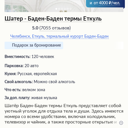
и
от
4000
/чел.
Шатер - Баден-Баден термы Еткуль
(
7055 отзывов
)
5.0
Челябинск, Еткуль, термальный курорт Баден-Баден
Подарок за бронирование
Вместимость:
120 человек
Парковка:
20 авто
Кухня:
Русская, европейская
Свой алкоголь:
Можно свой алкоголь
Что есть:
велком зона
За доп. плату:
живая музыка
Шатёр Баден-Баден термы Еткуль представляет собой
уютный уголок для отдыха тела и души. Здесь имеются
номера со всеми удобствами, включая холодильник,
телевизор и чайник, а также просторные открытые и
крытые бассейны с термальной водой и