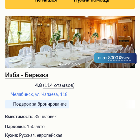
Не нашел
Нужна помощь
и
от
8000
/чел.
Изба - Березка
(
114 отзывов
)
4.8
Челябинск, ул. Чапаева, 118
Подарок за бронирование
Вместимость:
35 человек
Парковка:
150 авто
Кухня:
Русская, европейская