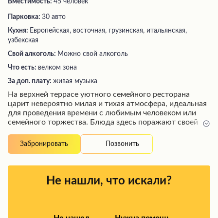
Вместимость:
45 человек
Парковка:
30 авто
Кухня:
Европейская, восточная, грузинская, итальянская,
узбекская
Свой алкоголь:
Можно свой алкоголь
Что есть:
велком зона
За доп. плату:
живая музыка
На верхней террасе уютного семейного ресторана
царит невероятно милая и тихая атмосфера, идеальная
для проведения времени с любимым человеком или
семейного торжества. Блюда здесь поражают своей
красивой подачей и восхитительным вкусом, а
обслуживание отличается вежливостью персонала.
Позвонить
Забронировать
Кроме того, в заведении есть детская комната, где
юные гости могут с удовольствием проводить время,
пока их родители наслаждаются изысканной кухней и
кальяном в уютной обстановке.
Не нашли, что искали?