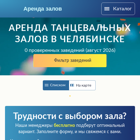
Аренда залов
Каталог
Челябинск
АРЕНДА ТАНЦЕВАЛЬНЫХ
ЗАЛОВ В ЧЕЛЯБИНСКЕ
0 проверенных заведений (август 2026)
Фильтр заведений
Списком
На карте
Колл-центр
Трудности с выбором зала?
+7 (909) 069-16-43
Наши менеджеры
бесплатно
подберут оптимальный
вариант. Заполните форму, и мы свяжемся с вами.
Подберите мне зал